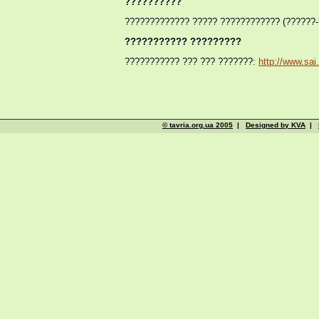
??????????
????????????? ????? ???????????? (??????
??????????? ?????????
??????????? ??? ??? ???????:
http://www.sai
© tavria.org.ua 2005
|
Designed by KVA
|