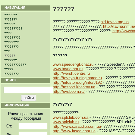
НАВИГАЦИЯ
??????
???????
???????
?????? ??????????? ????
old.tavria.org.ua
??????
??? ?? ?????????? ??????:
http://tavria.nm.ru
??????????
?????????? ??????????? ?????:
http://wwwbo
????
?????????
????????????? ???
????????
????????
????? ???????????? ????????????? ?????? "
???
??????
??????
???????
www.speeder-gt.chat.ru
- ???? Speeder'?, ???
????????????
www.tavria.nm.ru
- ?????? ?????? ? ????? ??
?????
http://wersh.centre.ru
????????
http://tavriya-tuning.narod.ru
- ?????? ? ?????
ПОИСК
http://infostore.org/info/3192
- ?????????? ???
http://msport.kharkov.ua
- ??? ???? ?????????
http://evr.boom.ru/
- ??? ????????????? ?? ??
????????
ИНФОРМАЦИЯ
????????????:
Расчет расстояния
www.splclub.com.ua
- ???? ??????????? SPL-c
между городами
www.splclub.ru
- ???? ??????????? SPL-club (
От:
http://www.caraudio.com.ua
- ???? ????-??????
http://www.iasca.com.ua
- ???? IASCA-???????
До: