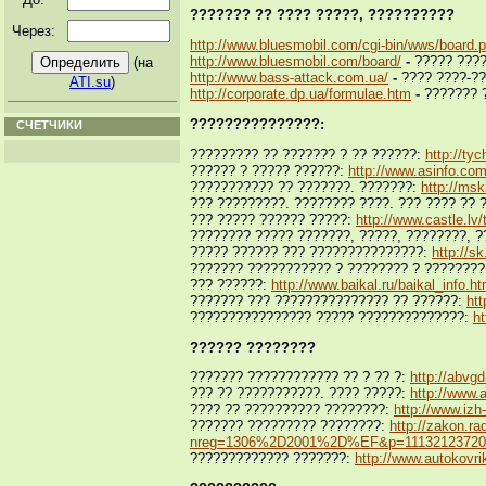
??????? ?? ???? ?????, ??????????
Через:
http://www.bluesmobil.com/cgi-bin/wws/board.p
http://www.bluesmobil.com/board/
-
????? ???
(на
http://www.bass-attack.com.ua/
-
???? ????-??
ATI.su
)
http://corporate.dp.ua/formulae.htm
-
??????? 
???????????????:
СЧЕТЧИКИ
????????? ?? ??????? ? ?? ??????:
http://ty
?????? ? ????? ??????:
http://www.asinfo.co
??????????? ?? ???????. ???????:
http://msk
??? ?????????. ???????? ????. ??? ???? ?? 
??? ????? ?????? ?????:
http://www.castle.lv/t
???????? ????? ???????, ?????, ????????, 
????? ?????? ??? ???????????????:
http://s
??????? ??????????? ? ???????? ? ????????
??? ??????:
http://www.baikal.ru/baikal_info.h
??????? ??? ??????????????? ?? ??????:
htt
???????????????? ????? ??????????????:
ht
?????? ????????
??????? ???????????? ?? ? ?? ?:
http://abvg
??? ?? ???????????. ???? ?????:
http://www.
???? ?? ?????????? ????????:
http://www.izh
??????? ????????? ????????:
http://zakon.ra
nreg=1306%2D2001%2D%EF&p=11132123720
????????????? ???????:
http://www.autokovr