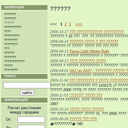
НАВИГАЦИЯ
??????
???????
???????
??????
<<<
1
2
3
>>>
??????????
????
2006-10-17
??? ????????????? ??????????
?????????
??????? ? 15 ???. ???. ?? ????????? ???????
????????
2006-04-14
??????? ????? ? ??? ??????
????????
"??????? ?? ?????" ????? ??? ??? ????
???
2006-04-13
Tavria Light Winter Rally
??????
?????? ? ?????? ?????????? ? ??????? "???
???????
2006-04-13
???? ???????? ?????
????????????
?????? ? ?????? ?????????? ? ??????? "????
?????
????????
2006-04-01
VAZ ist ZAZ? - ???????? ?????? 
???????? ???????????? ??????????? ? ?????
ПОИСК
2005-11-04
??? ????????? ? ????? ????????
????? ?? ???????????? ??? 110217L (? ????
?????? 2000 ????) ?? ???? ??????? ?????-??
2005-11-03
"??????" ????? ???
??????? ???????, ???? ?????? ???????. ????
ИНФОРМАЦИЯ
1997
Расчет расстояния
2005-10-14
????? ????? ??????
между городами
"?? ?????-???????" ????? ?2, ??? 2005 ????
2005-09-26
?????? ??? ???!
От:
�?????????� ?40
До: