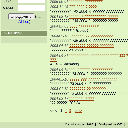
2005-08-01
??????? "????????"
2004-11-18
??? ???? ? ????
Через:
"?????????" ?49 2004 ?. ?????? ?????????
(на
2004-08-18
????? ? "??????????" ?????
"?????????" ?38 2004 ?. ??????? ?????
ATI.su
)
2004-07-05
???? "?????????"
"????-?????" ?10 2004 ?.
СЧЕТЧИКИ
2004-05-18
"??????" ?? ???????????
"?????????" ?25 2004 ?. ???????? ?????????
2004-05-12
???????? ?????? ???????
"???????? ?8, 2004 ?.
2004-04-21
?????????? ????????? ????-300 ?
???.
AUTO-Consulting
2004-04-18
??? ? ????? "??????????"
"?????????" ?4 2004 ?. ???????? ???????
2004-03-18
????? ??? ?????? ????????
"????????" ?3 2004 ?. ?. ?????????
2004-03-18
???????? ?? ???????
"????????" ?3 2004 ?. ?????? ???????, ????
2004-03-17
??????? ? ???
"?? ?????" ?03-04
<<<
1
2
3
>>>
© tavria.org.ua 2005
|
Designed by KVA
|