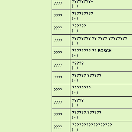
????????+
????
( - )
?????????
????
( - )
??????
????
( - )
???????? ?? ???? ????????
????
( - )
???????? ?? BOSCH
????
( - )
?????
????
( - )
??????-??????
????
( - )
????????
????
( - )
?????
????
( - )
??????-??????
????
( - )
?????????????????
????
( - )