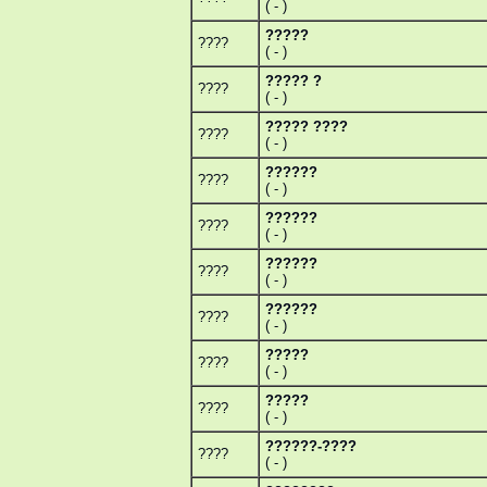
( - )
?????
????
( - )
????? ?
????
( - )
????? ????
????
( - )
??????
????
( - )
??????
????
( - )
??????
????
( - )
??????
????
( - )
?????
????
( - )
?????
????
( - )
??????-????
????
( - )