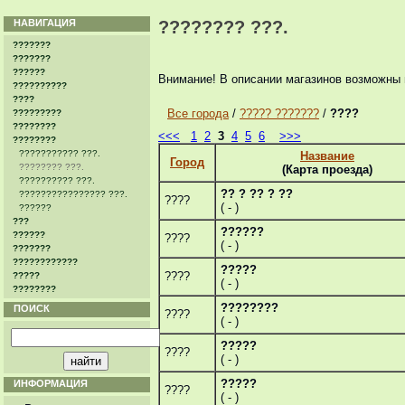
НАВИГАЦИЯ
???????? ???.
???????
???????
??????
Внимание! В описании магазинов возможны 
??????????
????
Все города
/
????? ???????
/
????
?????????
????????
<<<
1
2
3
4
5
6
>>>
????????
??????????? ???.
Название
Город
???????? ???.
(Карта проезда)
?????????? ???.
?? ? ?? ? ??
???????????????? ???.
????
( - )
??????
???
??????
??????
????
( - )
???????
????????????
?????
????
?????
( - )
????????
????????
ПОИСК
????
( - )
?????
????
( - )
?????
ИНФОРМАЦИЯ
????
( - )