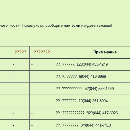
неточности. Пожалуйста, сообщите нам если найдете таковые!
?????
???????
Примечание
-
-
??. ??????, 123(044) 435-4249
-
-
??. ?. ?????, 6(044) 419-8966
-
-
??. ??????????, 52(044) 558-1449
-
-
??. ???????, 10(044) 261-8094
-
-
??. ???????????, 82?(044) 417-6026
-
-
??. ????????, 8/4(044) 441-7413