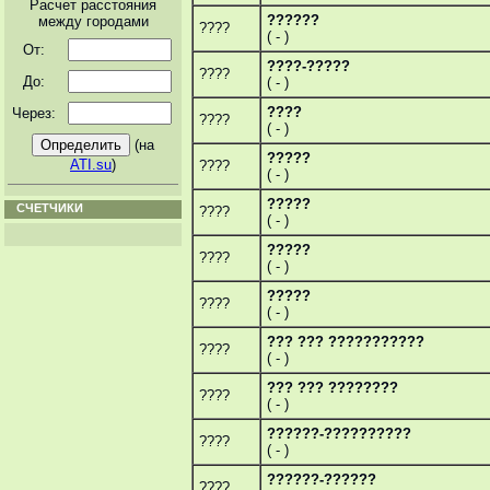
Расчет расстояния
??????
между городами
????
( - )
От:
????-?????
????
До:
( - )
????
Через:
????
( - )
(на
?????
ATI.su
)
????
( - )
?????
СЧЕТЧИКИ
????
( - )
?????
????
( - )
?????
????
( - )
??? ??? ???????????
????
( - )
??? ??? ????????
????
( - )
??????-??????????
????
( - )
??????-??????
????