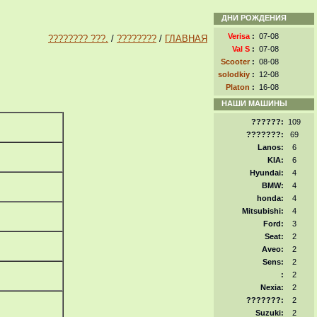
ДНИ РОЖДЕНИЯ
Verisa
:
07-08
???????? ???.
/
????????
/
ГЛАВНАЯ
Val S
:
07-08
Scooter
:
08-08
solodkiy
:
12-08
Platon
:
16-08
НАШИ МАШИНЫ
??????:
109
???????:
69
Lanos:
6
KIA:
6
Hyundai:
4
BMW:
4
honda:
4
Mitsubishi:
4
Ford:
3
Seat:
2
Aveo:
2
Sens:
2
:
2
Nexia:
2
???????:
2
Suzuki:
2