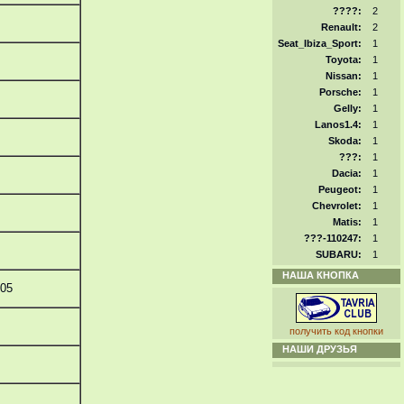
????:
2
Renault:
2
Seat_Ibiza_Sport:
1
Toyota:
1
Nissan:
1
Porsche:
1
Gelly:
1
Lanos1.4:
1
Skoda:
1
???:
1
Dacia:
1
Peugeot:
1
Chevrolet:
1
Matis:
1
???-110247:
1
SUBARU:
1
НАША КНОПКА
505
получить код кнопки
НАШИ ДРУЗЬЯ