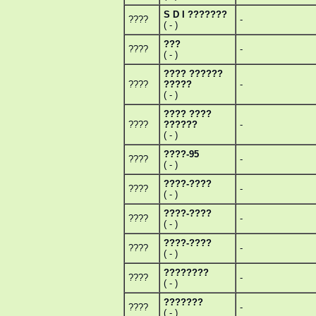
S D I ???????
????
-
( - )
???
????
-
( - )
???? ??????
????
?????
-
( - )
???? ????
????
??????
-
( - )
????-95
????
-
( - )
????-????
????
-
( - )
????-????
????
-
( - )
????-????
????
-
( - )
????????
????
-
( - )
???????
????
-
( - )