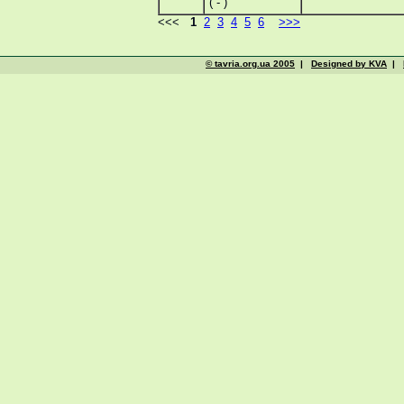
( - )
<<<
1
2
3
4
5
6
>>>
© tavria.org.ua 2005
|
Designed by KVA
|