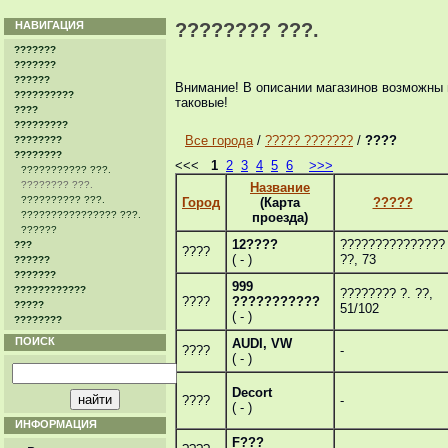
НАВИГАЦИЯ
???????? ???.
???????
???????
??????
Внимание! В описании магазинов возможны 
??????????
таковые!
????
?????????
Все города
/
????? ???????
/
????
????????
????????
<<<
1
2
3
4
5
6
>>>
??????????? ???.
???????? ???.
Название
?????????? ???.
Город
(Карта
?????
???????????????? ???.
проезда)
??????
12????
???????????????
???
????
( - )
??, 73
??????
???????
999
????????????
???????? ?. ??,
????
???????????
?????
51/102
( - )
????????
ПОИСК
AUDI, VW
????
-
( - )
Decort
????
-
( - )
ИНФОРМАЦИЯ
F???