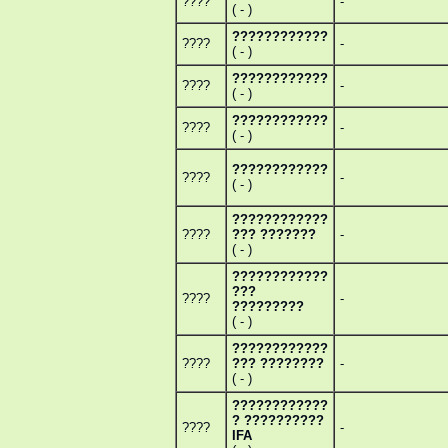
????
-
( - )
????????????
????
-
( - )
????????????
????
-
( - )
????????????
????
-
( - )
????????????
????
-
( - )
????????????
????
??? ???????
-
( - )
????????????
???
????
-
?????????
( - )
????????????
????
??? ????????
-
( - )
????????????
? ??????????
????
-
IFA