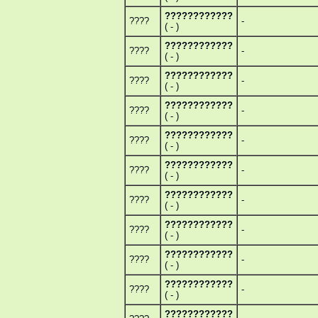
????????????
????
-
( - )
????????????
????
-
( - )
????????????
????
-
( - )
????????????
????
-
( - )
????????????
????
-
( - )
????????????
????
-
( - )
????????????
????
-
( - )
????????????
????
-
( - )
????????????
????
-
( - )
????????????
????
-
( - )
????????????