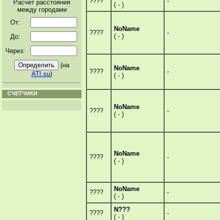
????
-
Расчет расстояния
( - )
между городами
От:
NoName
????
-
( - )
До:
Через:
(на
NoName
????
-
ATI.su
)
( - )
СЧЕТЧИКИ
NoName
????
-
( - )
NoName
????
-
( - )
NoName
????
-
( - )
N???
????
-
( - )