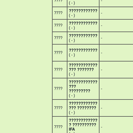
????
-
( - )
????????????
????
-
( - )
????????????
????
-
( - )
????????????
????
-
( - )
????????????
????
-
( - )
????????????
????
??? ???????
-
( - )
????????????
???
????
-
?????????
( - )
????????????
????
??? ????????
-
( - )
????????????
? ??????????
????
-
IFA