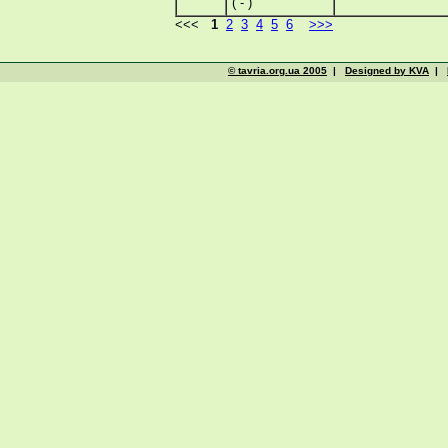
( - )
<<<
1
2
3
4
5
6
>>>
© tavria.org.ua 2005
|
Designed by KVA
|