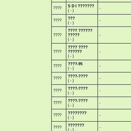
S D I ???????
????
-
( - )
???
????
-
( - )
???? ??????
????
?????
-
( - )
???? ????
????
??????
-
( - )
????-95
????
-
( - )
????-????
????
-
( - )
????-????
????
-
( - )
????-????
????
-
( - )
????????
????
-
( - )
???????
????
-
( - )