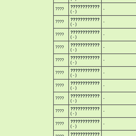
????????????
????
-
( - )
????????????
????
-
( - )
????????????
????
-
( - )
????????????
????
-
( - )
????????????
????
-
( - )
????????????
????
-
( - )
????????????
????
-
( - )
????????????
????
-
( - )
????????????
????
-
( - )
????????????
????
-
( - )
????????????