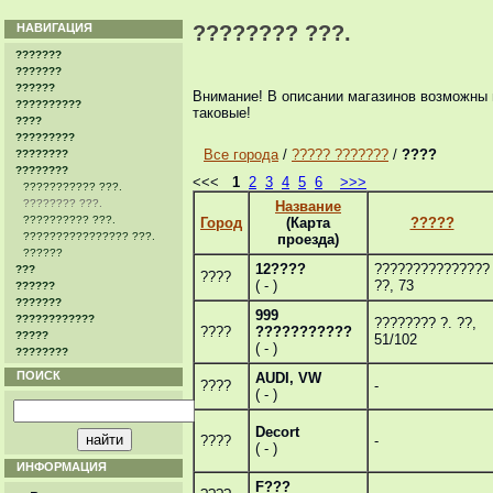
НАВИГАЦИЯ
???????? ???.
???????
???????
??????
Внимание! В описании магазинов возможны 
??????????
таковые!
????
?????????
Все города
/
????? ???????
/
????
????????
????????
<<<
1
2
3
4
5
6
>>>
??????????? ???.
???????? ???.
Название
?????????? ???.
Город
(Карта
?????
???????????????? ???.
проезда)
??????
12????
???????????????
???
????
( - )
??, 73
??????
???????
999
????????????
???????? ?. ??,
????
???????????
?????
51/102
( - )
????????
ПОИСК
AUDI, VW
????
-
( - )
Decort
????
-
( - )
ИНФОРМАЦИЯ
F???