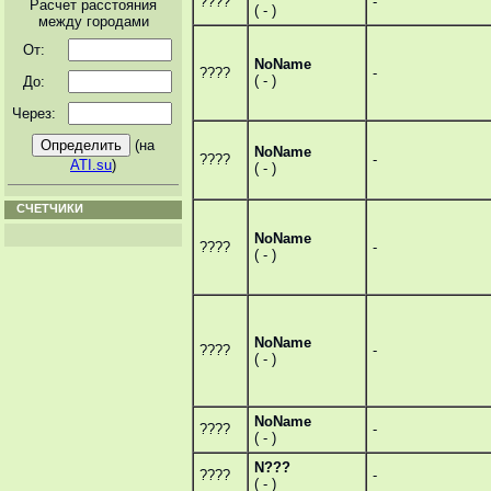
????
-
Расчет расстояния
( - )
между городами
От:
NoName
????
-
( - )
До:
Через:
(на
NoName
????
-
ATI.su
)
( - )
СЧЕТЧИКИ
NoName
????
-
( - )
NoName
????
-
( - )
NoName
????
-
( - )
N???
????
-
( - )