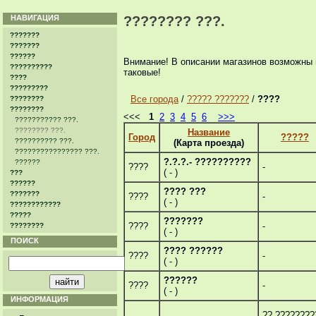
НАВИГАЦИЯ
???????? ???.
???????
???????
??????
Внимание! В описании магазинов возможны 
??????????
таковые!
????
?????????
Все города
/
????? ???????
/
????
????????
????????
<<<
1
2
3
4
5
6
>>>
??????????? ???.
???????? ???.
Название
Город
?????
?????????? ???.
(Карта проезда)
???????????????? ???.
?.?.?.- ??????????
??????
????
-
( - )
???
??????
???? ???
???????
????
-
( - )
????????????
?????
???????
????
-
????????
( - )
ПОИСК
???? ??????
????
-
( - )
??????
????
-
( - )
ИНФОРМАЦИЯ
??.????????