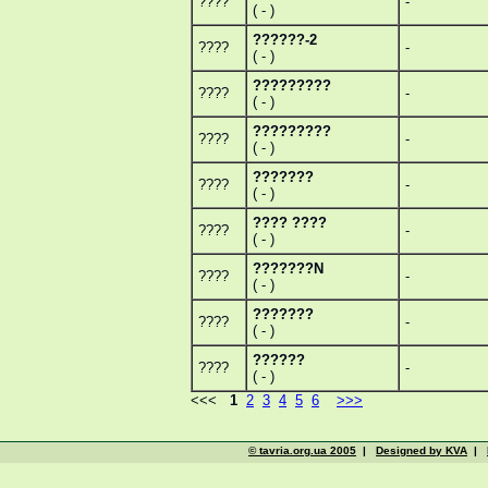
????
-
( - )
??????-2
????
-
( - )
?????????
????
-
( - )
?????????
????
-
( - )
???????
????
-
( - )
???? ????
????
-
( - )
???????N
????
-
( - )
???????
????
-
( - )
??????
????
-
( - )
<<<
1
2
3
4
5
6
>>>
© tavria.org.ua 2005
|
Designed by KVA
|