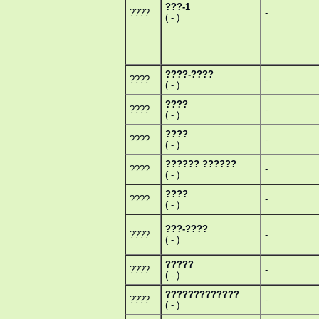
???-1
????
-
( - )
????-????
????
-
( - )
????
????
-
( - )
????
????
-
( - )
?????? ??????
????
-
( - )
????
????
-
( - )
???-????
????
-
( - )
?????
????
-
( - )
?????????????
????
-
( - )