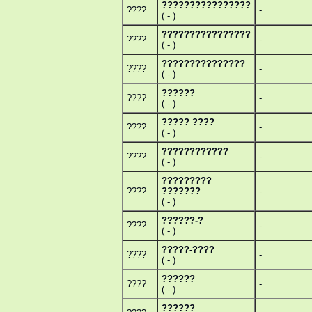
????????????????
????
-
( - )
????????????????
????
-
( - )
???????????????
????
-
( - )
??????
????
-
( - )
????? ????
????
-
( - )
????????????
????
-
( - )
?????????
????
???????
-
( - )
??????-?
????
-
( - )
?????-????
????
-
( - )
??????
????
-
( - )
??????