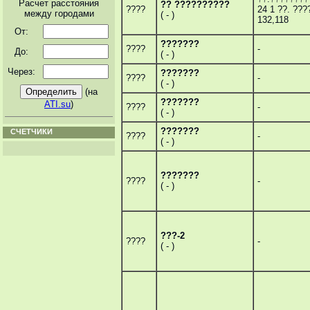
Расчет расстояния
?? ??????????
????
24 1 ??. ???
между городами
( - )
132,118
От:
???????
????
-
До:
( - )
Через:
???????
????
-
( - )
(на
???????
ATI.su
)
????
-
( - )
???????
СЧЕТЧИКИ
????
-
( - )
???????
????
-
( - )
???-2
????
-
( - )