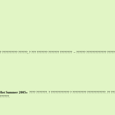
?? ?????????? ??????, ? ??? ??????? ??????? ????????
– ?????? ????????????? ?????
Hot Summer 2005»
???? ???????. ? ???????????? ? ????????? ????????????. ?? ??
??????.