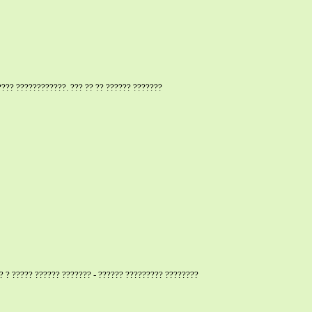
??? ????????????. ??? ?? ?? ?????? ???????
? ? ????? ?????? ??????? - ?????? ????????? ????????