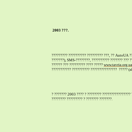
2003 ???.
????????? ?????????? ????????? ???, ??
AutoUA
??
???????), SMS-????????, ?????????? ??????? ??? ?
?????? ??? ????????? ???? ?????
www.tavria.org.u
??????????? ?????????? ???????????????
????? (a
? ??????? 2003 ???? ? ???????? ???????????????? ?
???????? ????????? ? ??????? ???????.