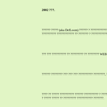
2002 ???.
?????? ????? (aka DefLoom) ?????? ? ????????????
?????????? ???????????? ?? ??????? ? ???????????
??? ??? ?????????? ?? ????????? ?? ???????? WEB-
?????? ???????? ??? ??? ??? ?????????? ????????,
???? ?? ????? ?????????? ?????? ?????????? ? ????
? ????? ????? ?? ????????? ??????????? ???????.