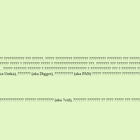
? ??????????? ??? ??????. ????? ????????? ???????? ????????? ???????? ??? ??????
????? ????? ? ????????? ????? ? ?????????????????? ???. ??????? ??? ?????? ??????
a
. ????? ??????? ??????? ? ???????????? ?????????? ? ??????????? ??? ? ???????? ?
ka Umka), ??????? (aka Digger), ?????????? (aka PAN) ????? ?????????? ??????????
???????????? ?????? ????????? (aka ?cid), ??????? ??????? ?? ???? ????? ??? ????