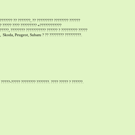
??????? ?? ???????, ?? ????????? ???????? ??????
?? ????? ???? ????????? «????????????
?????, ???????? ??????????? ?????? ? ????????? ?????
?,
Skoda, Peugeot, Subaru ? ?? ???????? ?????????.
 ?????-????? ???????? ???????. ???? ????? ? ??????.