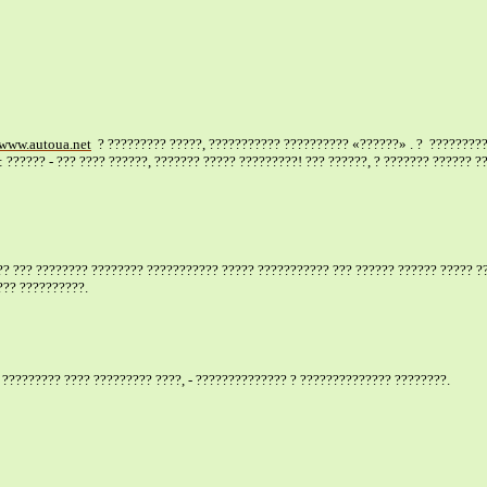
www.autoua.net
? ????????? ?????, ??????????? ?????????? «??????» . ?
?????????
?????? - ??? ???? ??????, ??????? ????? ?????????! ??? ??????, ? ??????? ?????? ??
??? ??? ???????? ???????? ??????????? ????? ??????????? ??? ?????? ?????? ????? ?
??? ??????????.
 ????????? ???? ????????? ????, - ?????????????? ? ?????????????? ????????.