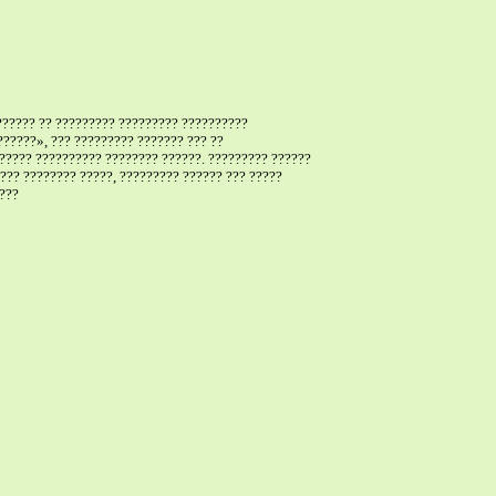
??????? ?? ????????? ????????? ??????????
?????», ??? ????????? ??????? ??? ??
????? ?????????? ???????? ??????. ????????? ??????
??? ???????? ?????, ????????? ?????? ??? ?????
????