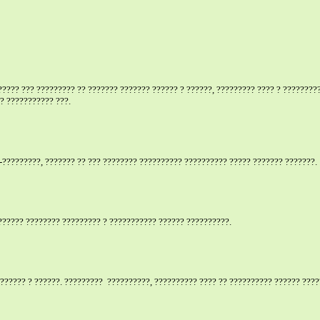
???? ??? ????????? ?? ??????? ??????? ?????? ? ??????, ????????? ???? ? ?????????
? ??????????? ???.
?????????, ??????? ?? ??? ???????? ?????????? ?????????? ????? ??????? ???????.
 ?????? ???????? ????????? ? ??????????? ?????? ??????????.
?????? ? ??????. ?????????
??????????, ?????????? ???? ?? ?????????? ?????? ????