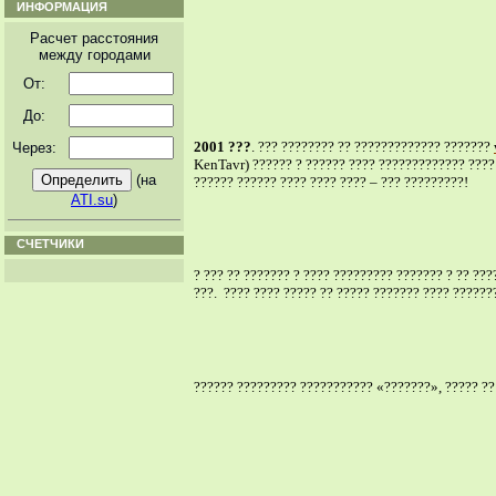
ИНФОРМАЦИЯ
Расчет расстояния
между городами
От:
До:
2001 ???
. ??? ???????? ?? ????????????? ???????
Через:
KenTavr) ?????? ? ?????? ???? ????????????? ????: 
(на
?????? ?????? ???? ???? ???? – ??? ?????????!
ATI.su
)
СЧЕТЧИКИ
? ??? ?? ??????? ? ???? ????????? ??????? ? ?? ??
???.
???? ???? ????? ?? ????? ??????? ???? ??????
?????? ????????? ??????????? «???????», ????? ??