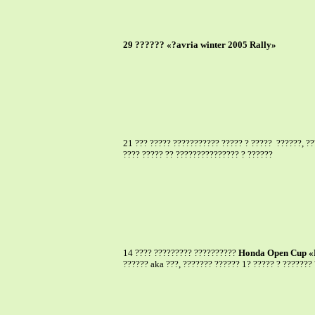
29 ?????? «?
avria winter 2005 Rally
»
21 ??? ????? ??????????? ????? ? ?????
??????, ?
???? ????? ?? ??????????????? ? ??????
14 ???? ????????? ??????????
Honda Open Cup «
??????
aka
???, ??????? ?????? 1? ????? ? ??????? 