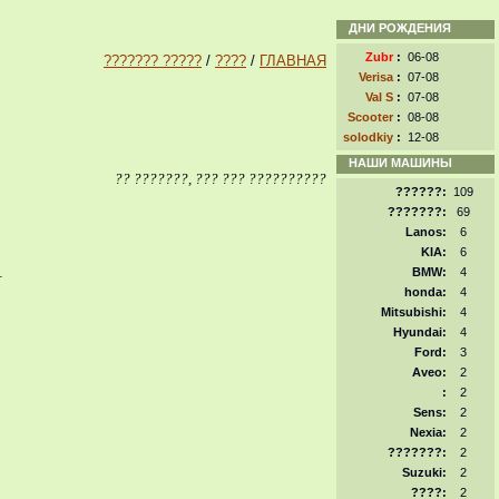
ДНИ РОЖДЕНИЯ
Zubr
:
06-08
??????? ?????
/
????
/
ГЛАВНАЯ
Verisa
:
07-08
Val S
:
07-08
Scooter
:
08-08
solodkiy
:
12-08
НАШИ МАШИНЫ
?? ???????, ??? ??? ??????????
??????:
109
???????:
69
Lanos:
6
KIA:
6
…
BMW:
4
honda:
4
Mitsubishi:
4
Hyundai:
4
Ford:
3
Aveo:
2
:
2
Sens:
2
Nexia:
2
???????:
2
Suzuki:
2
????:
2