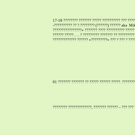
17-18 ???????? ??????? ????? ?????????? ??? ????
-?????????? ?? ?.???????? (??????) ??????
aka
Mik
????????????????» ??????? ???? ?????????? ????? 
?????? ?????….. ? ????????? ??????? ?? ?????????
????????????? ?????? «?????????» ??? ? ??? ? ????
01 ??????? ??????? ?? ????? ?????? ?????. ???????
???????? ?????????????, ??????? ?????? – ??? ???