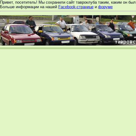
Привет, посетитель! Мы сохранили сайт тавроклуба таким, каким он был 
Больше информации на нашей
Facebook-странице
и
форуме