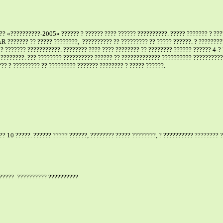
?? «??????????-2005» ?????? ? ?????? ???? ?????? ??????????. ????? ??????? ? ???
R ??????? ?? ????? ????????,
?????????? ?? ????????? ?? ????? ??????. ? ???????
? ??????? ???????????. ???????? ???? ???? ???????? ?? ???????? ?????? ?????? 4-? 
 ????????. ??? ???????? ?????????? ?????? ?? ????????????? ?????????? ?????????
?? ? ????????? ?? ????????? ??????? ???????? ? ????? ??????.
?? 10 ?????. ?????? ????? ??????, ???????? ????? ????????, ? ?????????? ???????? ?
 ?????
?????????? ??????????