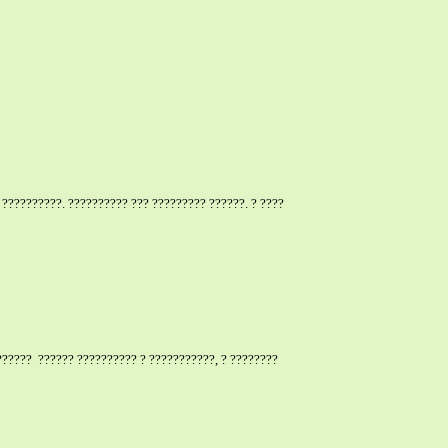
 ??????????. ?????????? ??? ????????? ??????. ? ????
??????
?????? ?????????? ? ???????????, ? ????????