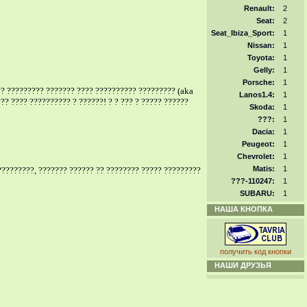
Renault:
2
Seat:
2
Seat_Ibiza_Sport:
1
Nissan:
1
Toyota:
1
Gelly:
1
Porsche:
1
? ????????? ??????? ???? ?????????? ????????? (aka
Lanos1.4:
1
?? ???? ?????????? ? ??????! ? ? ??? ? ????? ??????
Skoda:
1
???:
1
Dacia:
1
Peugeot:
1
Chevrolet:
1
Matis:
1
?????????, ??????? ?????? ?? ???????? ????? ?????????
???-110247:
1
SUBARU:
1
НАША КНОПКА
получить код кнопки
НАШИ ДРУЗЬЯ