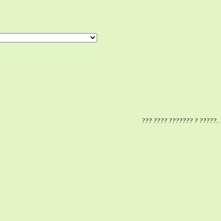
??? ????? ??????. ????????
???? ????? ?????????
 ?????????? ?? ??????????
??? ???? ??????? ? ?????