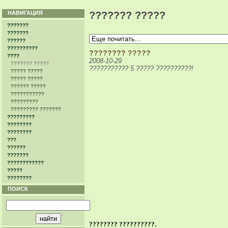
НАВИГАЦИЯ
??????? ?????
???????
???????
??????
??????????
???????? ?????
????
2008-10-29
??????? ?????
??????????? 5 ????? ??????????!
????? ?????
????? ?????
?????? ?????
???????????
???????
??????
?????????
??-?????????? ?????????? ?????? - ??? ????? ??????????
????????? ???????
????? ???????????? ????????????? ???????. ????? ?????
?????????
???????????????? ?????? ????? ?????? - ? ?? ??????? ??
??????????? ? ?????? ????????.
????????
????? ????? ??????
????????
???
??????
???????
????????????
?????
????????
ПОИСК
???????? ??????????.