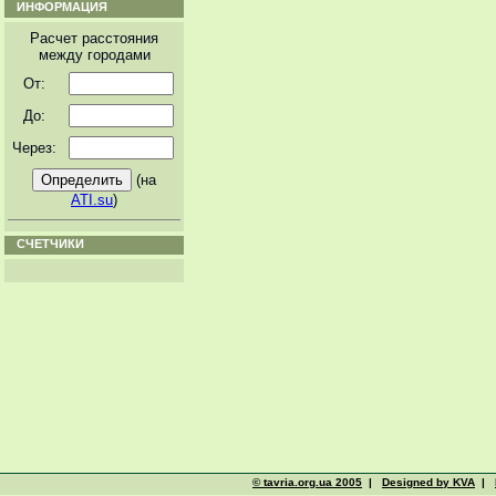
ИНФОРМАЦИЯ
Расчет расстояния
между городами
От:
До:
Через:
(на
ATI.su
)
СЧЕТЧИКИ
© tavria.org.ua 2005
|
Designed by KVA
|