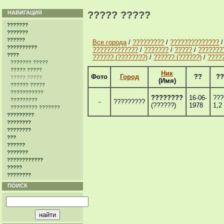
НАВИГАЦИЯ
????? ?????
???????
???????
??????
Все города
/
?????????
/
??????????????
??????????
?????????????
/
???????
/
?????
/
???????
????
?????? (????????)
/
?????? (??????)
/
????
??????? ?????
????? ?????
Ник
Фото
Город
??
??
????? ?????
(Имя)
?????? ?????
???????????
????????
16-06-
???
?????????
-
?????????
(??????)
1978
1,2
????????? ???????
?????????
????????
????????
???
??????
???????
????????????
?????
????????
ПОИСК