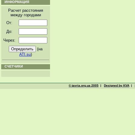
ИНФОРМАЦИЯ
Расчет расстояния
между городами
От:
До:
Через:
(на
ATI.su
)
СЧЕТЧИКИ
© tavria.org.ua 2005
|
Designed by KVA
|