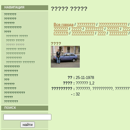
НАВИГАЦИЯ
????? ?????
???????
???????
??????
Все города
/
?????????
/
??????????????
??????????
???????
/
?????
/
?????????
/
??????
/
???
????
(??????)
/
???????????
/
????
/
?????????
??????? ?????
????? ?????
????
????? ?????
?????? ?????
???????????
?????????
????????? ???????
?????????
????????
????????
?? :
25-11-1978
???
???? :
?????? 1,2
??????
????????? :
???????, ??????????, ???????
???????
????????????
- :
32
?????
????????
ПОИСК