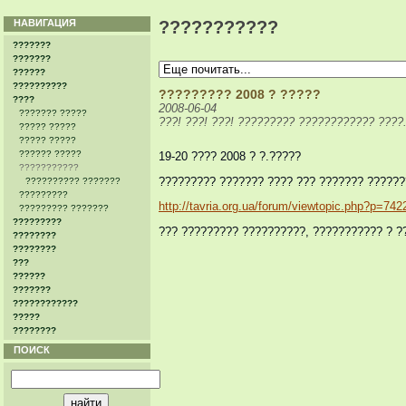
НАВИГАЦИЯ
???????????
???????
???????
??????
??????????
????????? 2008 ? ?????
????
2008-06-04
??????? ?????
???! ???! ???! ????????? ???????????? ????
????? ?????
????? ?????
?????? ?????
19-20 ???? 2008 ? ?.?????
???????????
????????? ??????? ???? ??? ??????? ??????
?????????? ???????
?????????
http://tavria.org.ua/forum/viewtopic.php?p=74
????????? ???????
?????????
??? ????????? ??????????, ??????????? ? ?
????????
????????
???
??????
???????
????????????
?????
????????
ПОИСК