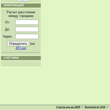
ИНФОРМАЦИЯ
Расчет расстояния
между городами
От:
До:
Через:
(на
ATI.su
)
СЧЕТЧИКИ
© tavria.org.ua 2005
|
Designed by KVA
|