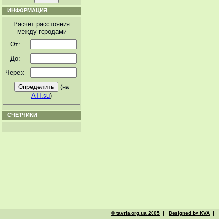
ИНФОРМАЦИЯ
Расчет расстояния
между городами
От:
До:
Через:
(на
ATI.su
)
СЧЕТЧИКИ
© tavria.org.ua 2005
|
Designed by KVA
|