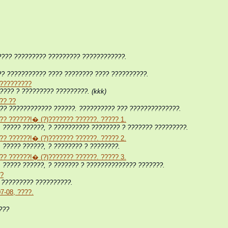
???? ????????? ????????? ????????????.
? ??????????? ???? ???????? ???? ??????????.
 ?????????
???? ? ????????? ?????????. (kkk)
?? ??
?? ???????????? ??????. ?????????? ??? ??????????????.
? ??????!� (?)??????? ??????. ????? 1.
 ????? ??????, ? ?????????? ???????? ? ??????? ?????????.
? ??????!� (?)??????? ??????. ????? 2.
 ????? ??????, ? ???????? ? ????????.
? ??????!� (?)??????? ??????. ????? 3.
 ????? ??????, ? ??????? ? ?????????????? ???????.
??
 ????????? ??????????.
7-08, ????.
???