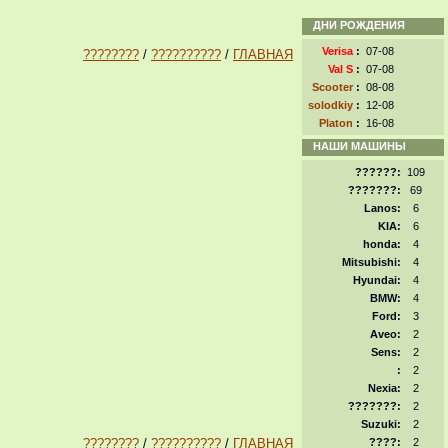
ДНИ РОЖДЕНИЯ
Verisa
:
07-08
????????
/
??????????
/
ГЛАВНАЯ
Val S
:
07-08
Scooter
:
08-08
solodkiy
:
12-08
Platon
:
16-08
НАШИ МАШИНЫ
??????:
109
???????:
69
Lanos:
6
KIA:
6
honda:
4
Mitsubishi:
4
Hyundai:
4
BMW:
4
Ford:
3
Aveo:
2
Sens:
2
:
2
Nexia:
2
???????:
2
Suzuki:
2
????????
/
??????????
/
ГЛАВНАЯ
????:
2